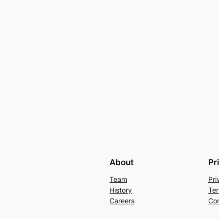
About
Pr
Team
Pri
History
Ter
Careers
Con