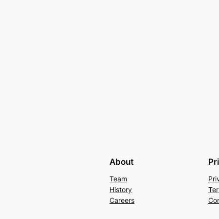
About
Pr
Team
Pri
History
Ter
Careers
Con