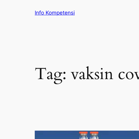
Skip
Info Kompetensi
to
content
Tag:
vaksin co