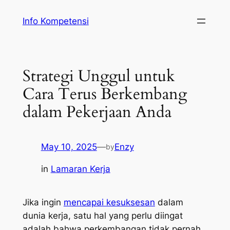
Skip
Info Kompetensi
to
content
Strategi Unggul untuk
Cara Terus Berkembang
dalam Pekerjaan Anda
May 10, 2025
—
Enzy
by
in
Lamaran Kerja
Jika ingin
mencapai kesuksesan
dalam
dunia kerja, satu hal yang perlu diingat
adalah bahwa perkembangan tidak pernah