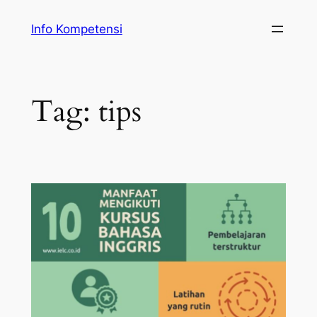
Skip
Info Kompetensi
to
content
Tag:
tips