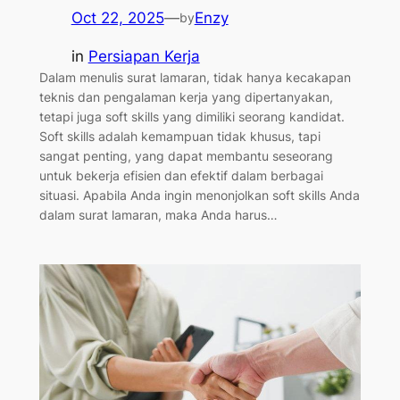
Oct 22, 2025
—
Enzy
by
in
Persiapan Kerja
Dalam menulis surat lamaran, tidak hanya kecakapan
teknis dan pengalaman kerja yang dipertanyakan,
tetapi juga soft skills yang dimiliki seorang kandidat.
Soft skills adalah kemampuan tidak khusus, tapi
sangat penting, yang dapat membantu seseorang
untuk bekerja efisien dan efektif dalam berbagai
situasi. Apabila Anda ingin menonjolkan soft skills Anda
dalam surat lamaran, maka Anda harus…