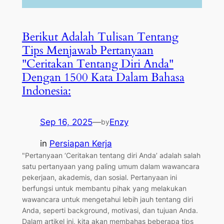
Berikut Adalah Tulisan Tentang
Tips Menjawab Pertanyaan
"Ceritakan Tentang Diri Anda"
Dengan 1500 Kata Dalam Bahasa
Indonesia:
Sep 16, 2025
—
Enzy
by
in
Persiapan Kerja
"Pertanyaan ‘Ceritakan tentang diri Anda’ adalah salah
satu pertanyaan yang paling umum dalam wawancara
pekerjaan, akademis, dan sosial. Pertanyaan ini
berfungsi untuk membantu pihak yang melakukan
wawancara untuk mengetahui lebih jauh tentang diri
Anda, seperti background, motivasi, dan tujuan Anda.
Dalam artikel ini, kita akan membahas beberapa tips