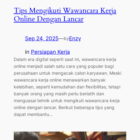
Tips Mengikuti Wawancara Kerja
Online Dengan Lancar
Sep 24, 2025
—
Enzy
by
in
Persiapan Kerja
Dalam era digital seperti saat ini, wawancara kerja
online menjadi salah satu cara yang populer bagi
perusahaan untuk mengacak calon karyawan. Meski
wawancara kerja online menawarkan banyak
kelebihan, seperti kemudahan dan flexibilitas, tetapi
banyak orang yang masih perlu berlatih dan
menguasai tehnik untuk mengikuti wawancara kerja
online dengan lancar. Berikut beberapa tips yang
dapat membantu…