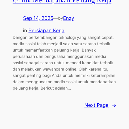
Untuk Mendapatkan Peluang Kerja
Sep 14, 2025
—
Enzy
by
in
Persiapan Kerja
Dengan perkembangan teknologi yang sangat cepat,
media sosial telah menjadi salah satu sarana terbaik
untuk memanfaatkan peluang kerja. Banyak
perusahaan dan pengusaha menggunakan media
sosial sebagai sarana untuk mencari kandidat terbaik
dan melakukan wawancara online. Oleh karena itu,
sangat penting bagi Anda untuk memiliki keterampilan
dalam menggunakan media sosial untuk mendapatkan
peluang kerja. Berikut adalah…
Next Page
→