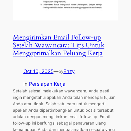
Mengirimkan Email Follow-up
Setelah Wawancara: Tips Untuk
Mengoptimalkan Peluang Kerja
Oct 10, 2025
—
Enzy
by
in
Persiapan Kerja
Setelah selesai melakukan wawancara, Anda pasti
ingin mengetahui apakah Anda telah mencapai tujuan
Anda atau tidak. Salah satu cara untuk mengerti
apakah Anda dipertimbangkan untuk posisi tersebut
adalah dengan mengirimkan email follow-up. Email
follow-up ini berfungsi sebagai penawaran ulang
kemampuan Anda dan mengalamatkan sesuatu yang