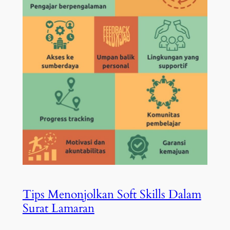
Tips Menonjolkan Soft Skills Dalam
Surat Lamaran