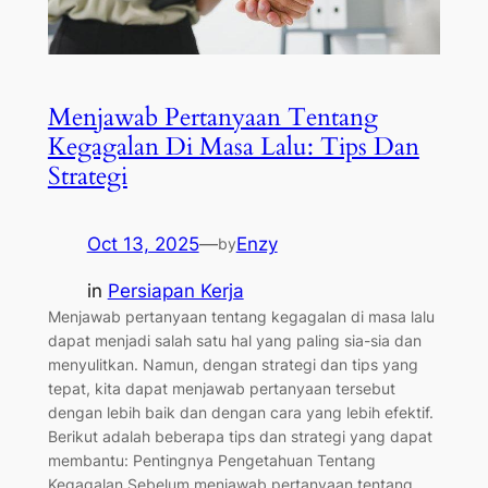
Menjawab Pertanyaan Tentang
Kegagalan Di Masa Lalu: Tips Dan
Strategi
Oct 13, 2025
—
Enzy
by
in
Persiapan Kerja
Menjawab pertanyaan tentang kegagalan di masa lalu
dapat menjadi salah satu hal yang paling sia-sia dan
menyulitkan. Namun, dengan strategi dan tips yang
tepat, kita dapat menjawab pertanyaan tersebut
dengan lebih baik dan dengan cara yang lebih efektif.
Berikut adalah beberapa tips dan strategi yang dapat
membantu: Pentingnya Pengetahuan Tentang
Kegagalan Sebelum menjawab pertanyaan tentang…