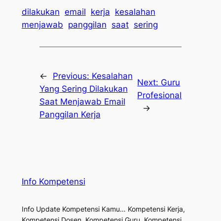
dilakukan
email
kerja
kesalahan
menjawab
panggilan
saat
sering
←
Previous:
Kesalahan
Next:
Guru
Yang Sering Dilakukan
Profesional
Saat Menjawab Email
→
Panggilan Kerja
Info Kompetensi
Info Update Kompetensi Kamu… Kompetensi Kerja,
Kompetensi Dosen, Kompetensi Guru, Kompetensi