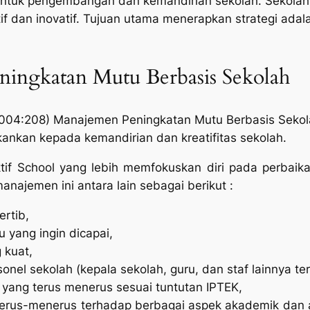
ntuk pengembangan dan kemandirian sekolah. Sekolah m
atif dan inovatif. Tujuan utama menerapkan strategi ad
ingkatan Mutu Berbasis Sekolah
004:208) Manajemen Peningkatan Mutu Berbasis Sekola
ankan kepada kemandirian dan kreatifitas sekolah.
ektif School yang lebih memfokuskan diri pada perbaik
najemen ini antara lain sebagai berikut :
rtib,
u yang ingin dicapai,
 kuat,
onel sekolah (kepala sekolah, guru, dan staf lainnya te
yang terus menerus sesuai tuntutan IPTEK,
terus-menerus terhadap berbagai aspek akademik dan a